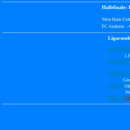
Halbfinale: 
West Ham Unit
FC Andorra - 
Ligarunde
1.
Gir
Ol
We
Tab